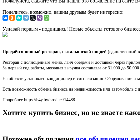
Пожалуйста, скажите что Вы нашли это объявление на сайте B
Поделитесь, возможно, вашим друзьям будет интересно:
Узнавай первым - подпишись! Новые объекты готового бизнес
Продаётся винный ресторан, с итальянской пиццей
(единственный в
Ресторан с полноценным меню, ланч обедами и доставкой через прилож
За первый год работы, месячная выручка составляла от 31.000 до 50.000
На объекте установлен кондиционер и сигнализация. Оборудование и м
Есть возможность обмена бизнеса на недвижимость или автомобиль с 
Подробнее https://b4y.by/product/14488
Хотите купить бизнес, но не знаете ка
Похожие объявления
все объявления да