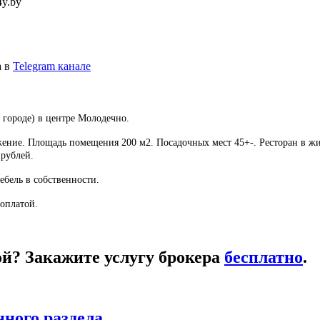
4y.by
а в
Telegram канале
 городе) в центре Молодечно.
ение. Площадь помещения 200 м2. Посадочных мест 45+-. Ресторан в жил
 рублей.
ебель в собственности.
доплатой.
кой? Закажите услугу брокера
бесплатно
.
нного раздела