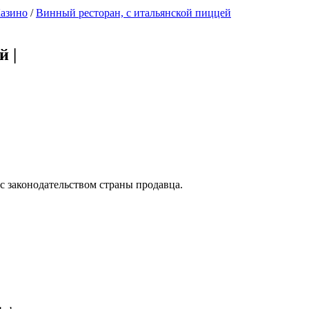
Казино
/
Винный ресторан, с итальянской пиццей
ей
|
с законодательством страны продавца.