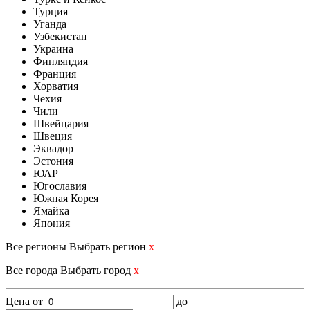
Турция
Уганда
Узбекистан
Украина
Финляндия
Франция
Хорватия
Чехия
Чили
Швейцария
Швеция
Эквадор
Эстония
ЮАР
Югославия
Южная Корея
Ямайка
Япония
Все регионы
Выбрать регион
x
Все города
Выбрать город
x
Цена
от
до