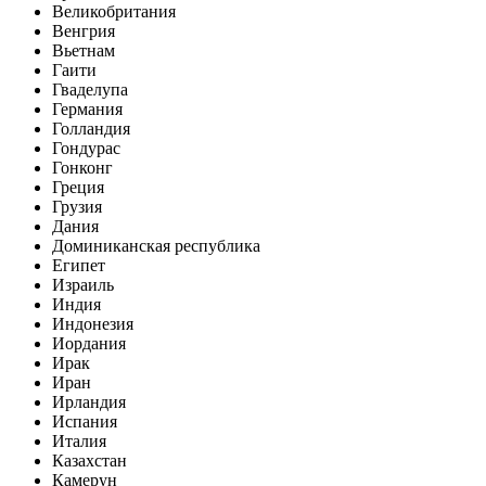
Великобритания
Венгрия
Вьетнам
Гаити
Гваделупа
Германия
Голландия
Гондурас
Гонконг
Греция
Грузия
Дания
Доминиканская республика
Египет
Израиль
Индия
Индонезия
Иордания
Ирак
Иран
Ирландия
Испания
Италия
Казахстан
Камерун