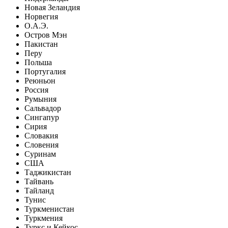
Новая Зеландия
Норвегия
О.А.Э.
Остров Мэн
Пакистан
Перу
Польша
Португалия
Реюньон
Россия
Румыния
Сальвадор
Сингапур
Сирия
Словакия
Словения
Суринам
США
Таджикистан
Тайвань
Тайланд
Тунис
Туркменистан
Туркмения
Туркс и Кейкос