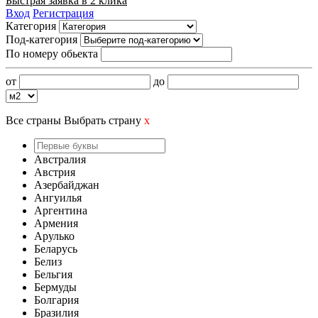
Быстрая заявка в 2 клика
Вход
Регистрация
Категория
Под-категория
По номеру обьекта
от
до
Все страны
Выбрать страну
x
Австралия
Австрия
Азербайджан
Ангуилья
Аргентина
Армения
Арулько
Беларусь
Белиз
Бельгия
Бермуды
Болгария
Бразилия