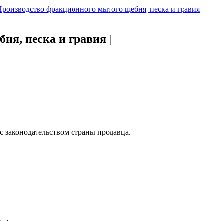
Производство фракционного мытого щебня, песка и гравия
бня, песка и гравия
|
с законодательством страны продавца.