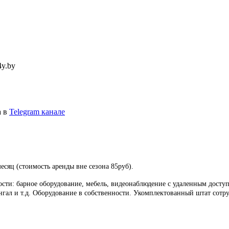
4y.by
а в
Telegram канале
есяц (стоимость аренды вне сезона 85руб).
сти: барное оборудование, мебель, видеонаблюдение с удаленным досту
мангал и т.д. Оборудование в собственности. Укомплектованный штат сотр