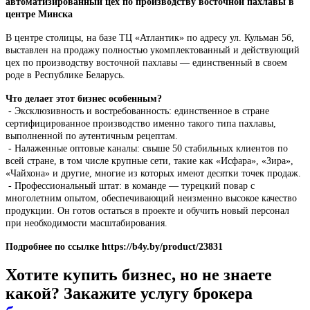
автоматизированный цех по производству восточной пахлавы в
центре Минска
В центре столицы, на базе ТЦ «Атлантик» по адресу ул. Кульман 5б,
выставлен на продажу полностью укомплектованный и действующий
цех по производству восточной пахлавы — единственный в своем
роде в Республике Беларусь.
Что делает этот бизнес особенным?
- Эксклюзивность и востребованность: единственное в стране
сертифицированное производство именно такого типа пахлавы,
выполненной по аутентичным рецептам.
- Налаженные оптовые каналы: свыше 50 стабильных клиентов по
всей стране, в том числе крупные сети, такие как «Исфара», «Зира»,
«Чайхона» и другие, многие из которых имеют десятки точек продаж.
- Профессиональный штат: в команде — турецкий повар с
многолетним опытом, обеспечивающий неизменно высокое качество
продукции. Он готов остаться в проекте и обучить новый персонал
при необходимости масштабирования.
Подробнее по ссылке https://b4y.by/product/23831
Хотите купить бизнес, но не знаете
какой? Закажите услугу брокера