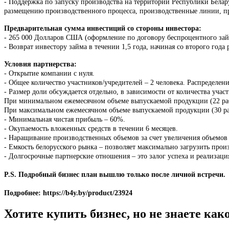
- Поддержка по запуску производства на территории Республики Белар
размещению производственного процесса, производственные линии, пр
Предварительная сумма инвестиций со стороны инвестора:
- 265 000 Долларов США (оформление по договору беспроцентного займ
- Возврат инвестору займа в течении 1,5 года, начиная со второго год
Условия партнерства:
- Открытие компании с нуля.
- Общее количество участников/учредителей – 2 человека. Распределени
- Размер доли обсуждается отдельно, в зависимости от количества учас
При минимальном ежемесячном объеме выпускаемой продукции (22 рабо
При максимальном ежемесячном объеме выпускаемой продукции (30 раб
- Минимальная чистая прибыль – 60%.
- Окупаемость вложенных средств в течении 6 месяцев.
- Наращивание производственных объемов за счет увеличения объемов
- Емкость белорусского рынка – позволяет максимально загрузить про
- Долгосрочные партнерские отношения – это залог успеха и реализац
P.S. Подробный бизнес план вышлю только после личной встречи.
Подробнее: https://b4y.by/product/23924
Хотите купить бизнес, но не знаете ка