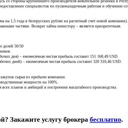
усь со стороны крупнейшего производителя жевательной резинки в Респуб
едоставление специалистов по пусконаладочным работам и обучению сот
а на 1,5 года в белорусских рублях на расчетный счет новой компании).
а равными частями. Возврат займа инвестору – является приоритетным.
е долей 50/50
тников.
чих дня) – ежемесячная чистая прибыль составит 151 168,49 USD.
очих дней) – ежемесячная чистая прибыль составит 320 310,46 USD.
 закупок сырья из прибыли компании.
изводственные мощности на 100%.
ия всех планов и амбиций в построении масштабного производства.
кой? Закажите услугу брокера
бесплатно
.