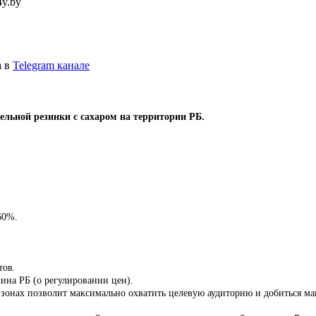
4y.by
а в
Telegram канале
ельной резинки с сахаром на территории РБ.
60%.
тов.
ина РБ (о регулировании цен).
 зонах позволит максимально охватить целевую аудиторию и добиться м