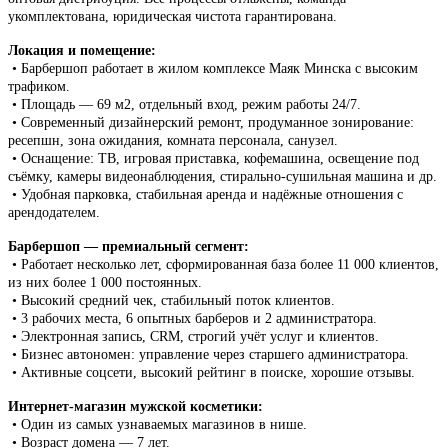
укомплектована, юридическая чистота гарантирована.
Локация и помещение:
• Барбершоп работает в жилом комплексе Маяк Минска с высоким
трафиком.
• Площадь — 69 м2, отдельный вход, режим работы 24/7.
• Современный дизайнерский ремонт, продуманное зонирование:
ресепшн, зона ожидания, комната персонала, санузел.
• Оснащение: ТВ, игровая приставка, кофемашина, освещение под
съёмку, камеры видеонаблюдения, стирально-сушильная машина и др.
• Удобная парковка, стабильная аренда и надёжные отношения с
арендодателем.
Барбершоп — премиальный сегмент:
• Работает несколько лет, сформированная база более 11 000 клиентов,
из них более 1 000 постоянных.
• Высокий средний чек, стабильный поток клиентов.
• 3 рабочих места, 6 опытных барберов и 2 администратора.
• Электронная запись, CRM, строгий учёт услуг и клиентов.
• Бизнес автономен: управление через старшего администратора.
• Активные соцсети, высокий рейтинг в поиске, хорошие отзывы.
Интернет-магазин мужской косметики:
• Один из самых узнаваемых магазинов в нише.
• Возраст домена — 7 лет.