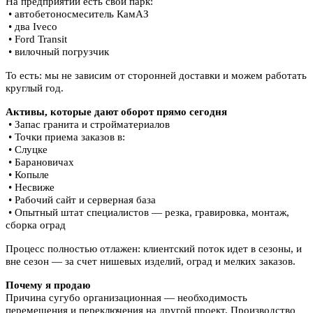
На предприятии есть свой парк:
• автобетоносмеситель КамАЗ
• два Iveco
• Ford Transit
• вилочный погрузчик
То есть: мы не зависим от сторонней доставки и можем работать
круглый год.
Активы, которые дают оборот прямо сегодня
• Запас гранита и стройматериалов
• Точки приема заказов в:
• Слуцке
• Барановичах
• Копыле
• Несвиже
• Рабочий сайт и серверная база
• Опытный штат специалистов — резка, гравировка, монтаж,
сборка оград
Процесс полностью отлажен: клиентский поток идет в сезоны, и
вне сезон — за счет нишевых изделий, оград и мелких заказов.
Почему я продаю
Причина сугубо организационная — необходимость
перемещения и переключения на другой проект. Производство