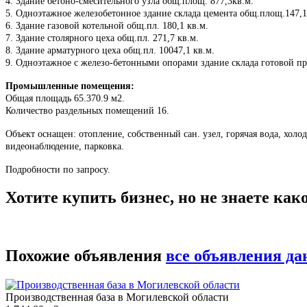
4. Здание бетоно-смесительного узла общ.площ. 877,3кв.м.
5. Одноэтажное железобетонное здание склада цемента общ.площ.147,1
6. Здание газовой котельной общ.пл. 180,1 кв.м.
7. Здание столярного цеха общ.пл. 271,7 кв.м.
8. Здание арматурного цеха общ.пл. 10047,1 кв.м.
9. Одноэтажное с железо-бетонными опорами здание склада готовой пр
Промышленные помещения:
Общая площадь 65.370.9 м2.
Количество раздельных помещений 16.
Объект оснащен: отопление, собственный сан. узел, горячая вода, холо
видеонаблюдение, парковка.
Подробности по запросу.
Хотите купить бизнес, но не знаете ка
Похожие объявления
все объявления да
Производственная база в Могилевской области