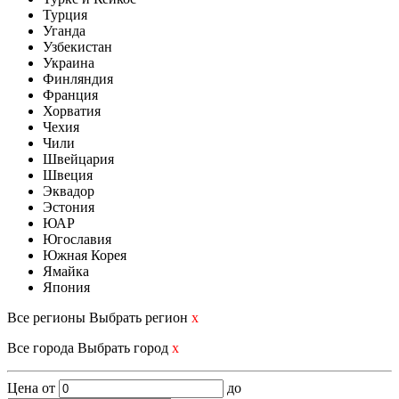
Турция
Уганда
Узбекистан
Украина
Финляндия
Франция
Хорватия
Чехия
Чили
Швейцария
Швеция
Эквадор
Эстония
ЮАР
Югославия
Южная Корея
Ямайка
Япония
Все регионы
Выбрать регион
x
Все города
Выбрать город
x
Цена
от
до