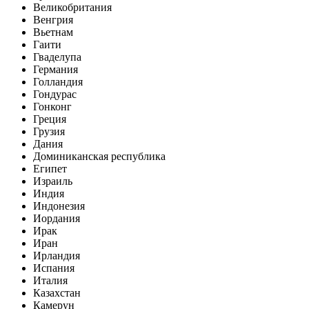
Великобритания
Венгрия
Вьетнам
Гаити
Гваделупа
Германия
Голландия
Гондурас
Гонконг
Греция
Грузия
Дания
Доминиканская республика
Египет
Израиль
Индия
Индонезия
Иордания
Ирак
Иран
Ирландия
Испания
Италия
Казахстан
Камерун