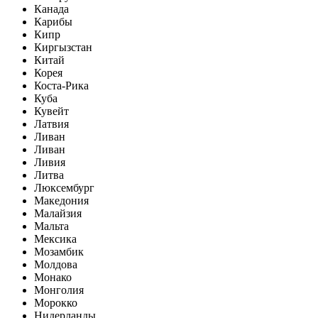
Канада
Карибы
Кипр
Киргызстан
Китай
Корея
Коста-Рика
Куба
Кувейт
Латвия
Ливан
Ливан
Ливия
Литва
Люксембург
Македония
Малайзия
Мальта
Мексика
Мозамбик
Молдова
Монако
Монголия
Морокко
Нидерланды