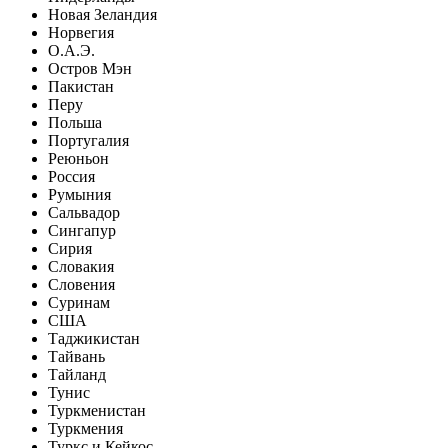
Новая Зеландия
Норвегия
О.А.Э.
Остров Мэн
Пакистан
Перу
Польша
Португалия
Реюньон
Россия
Румыния
Сальвадор
Сингапур
Сирия
Словакия
Словения
Суринам
США
Таджикистан
Тайвань
Тайланд
Тунис
Туркменистан
Туркмения
Туркс и Кейкос