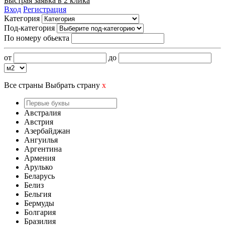
Быстрая заявка в 2 клика
Вход
Регистрация
Категория
Под-категория
По номеру обьекта
от
до
Все страны
Выбрать страну
x
Австралия
Австрия
Азербайджан
Ангуилья
Аргентина
Армения
Арулько
Беларусь
Белиз
Бельгия
Бермуды
Болгария
Бразилия