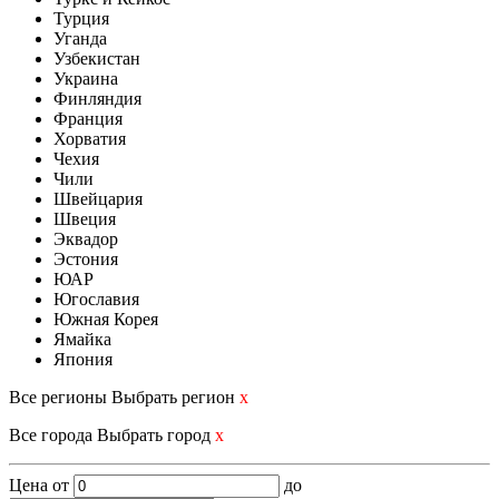
Турция
Уганда
Узбекистан
Украина
Финляндия
Франция
Хорватия
Чехия
Чили
Швейцария
Швеция
Эквадор
Эстония
ЮАР
Югославия
Южная Корея
Ямайка
Япония
Все регионы
Выбрать регион
x
Все города
Выбрать город
x
Цена
от
до