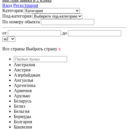
Быстрая заявка в 2 клика
Вход
Регистрация
Категория
Под-категория
По номеру обьекта
от
до
Все страны
Выбрать страну
x
Австралия
Австрия
Азербайджан
Ангуилья
Аргентина
Армения
Арулько
Беларусь
Белиз
Бельгия
Бермуды
Болгария
Бразилия