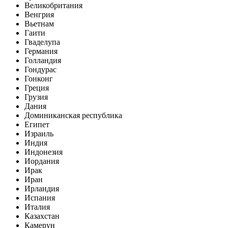
Великобритания
Венгрия
Вьетнам
Гаити
Гваделупа
Германия
Голландия
Гондурас
Гонконг
Греция
Грузия
Дания
Доминиканская республика
Египет
Израиль
Индия
Индонезия
Иордания
Ирак
Иран
Ирландия
Испания
Италия
Казахстан
Камерун