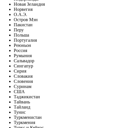
Новая Зеландия
Норвегия
О.А.Э.
Остров Мэн
Пакистан
Перу
Польша
Португалия
Реюньон
Россия
Румыния
Сальвадор
Сингапур
Сирия
Словакия
Словения
Суринам
США
Таджикистан
Тайвань
Тайланд
Тунис
Туркменистан
Туркмения
Туркс и Кейкос