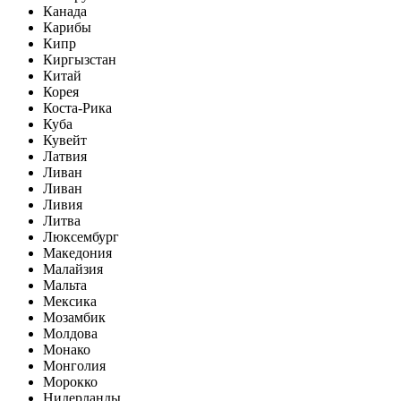
Канада
Карибы
Кипр
Киргызстан
Китай
Корея
Коста-Рика
Куба
Кувейт
Латвия
Ливан
Ливан
Ливия
Литва
Люксембург
Македония
Малайзия
Мальта
Мексика
Мозамбик
Молдова
Монако
Монголия
Морокко
Нидерланды