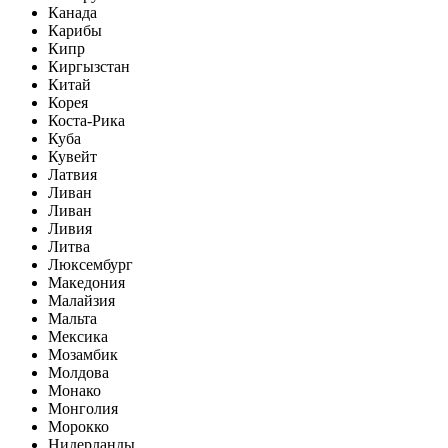
Канада
Карибы
Кипр
Киргызстан
Китай
Корея
Коста-Рика
Куба
Кувейт
Латвия
Ливан
Ливан
Ливия
Литва
Люксембург
Македония
Малайзия
Мальта
Мексика
Мозамбик
Молдова
Монако
Монголия
Морокко
Нидерланды