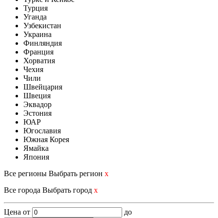
Турция
Уганда
Узбекистан
Украина
Финляндия
Франция
Хорватия
Чехия
Чили
Швейцария
Швеция
Эквадор
Эстония
ЮАР
Югославия
Южная Корея
Ямайка
Япония
Все регионы
Выбрать регион
x
Все города
Выбрать город
x
Цена
от
до