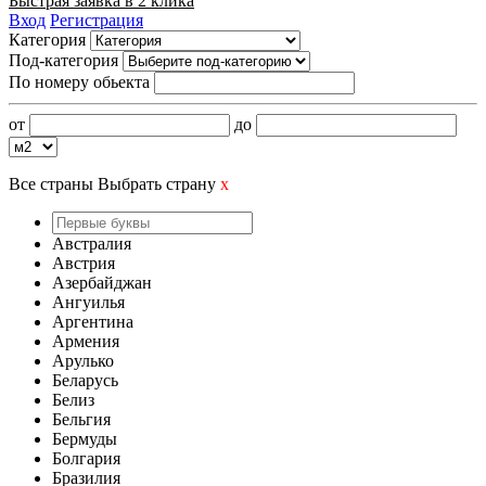
Быстрая заявка в 2 клика
Вход
Регистрация
Категория
Под-категория
По номеру обьекта
от
до
Все страны
Выбрать страну
x
Австралия
Австрия
Азербайджан
Ангуилья
Аргентина
Армения
Арулько
Беларусь
Белиз
Бельгия
Бермуды
Болгария
Бразилия