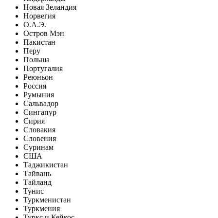
Новая Зеландия
Норвегия
О.А.Э.
Остров Мэн
Пакистан
Перу
Польша
Португалия
Реюньон
Россия
Румыния
Сальвадор
Сингапур
Сирия
Словакия
Словения
Суринам
США
Таджикистан
Тайвань
Тайланд
Тунис
Туркменистан
Туркмения
Туркс и Кейкос