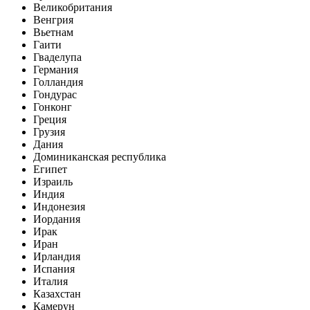
Великобритания
Венгрия
Вьетнам
Гаити
Гваделупа
Германия
Голландия
Гондурас
Гонконг
Греция
Грузия
Дания
Доминиканская республика
Египет
Израиль
Индия
Индонезия
Иордания
Ирак
Иран
Ирландия
Испания
Италия
Казахстан
Камерун