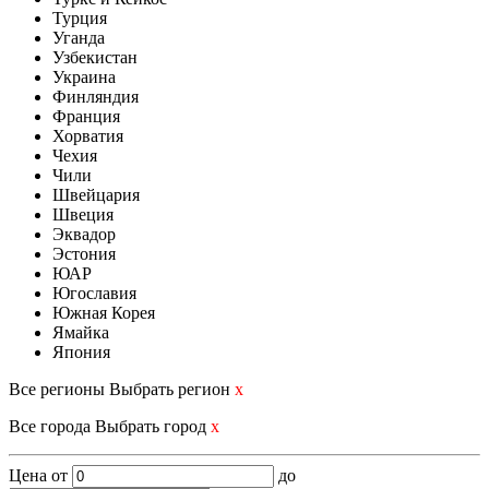
Турция
Уганда
Узбекистан
Украина
Финляндия
Франция
Хорватия
Чехия
Чили
Швейцария
Швеция
Эквадор
Эстония
ЮАР
Югославия
Южная Корея
Ямайка
Япония
Все регионы
Выбрать регион
x
Все города
Выбрать город
x
Цена
от
до