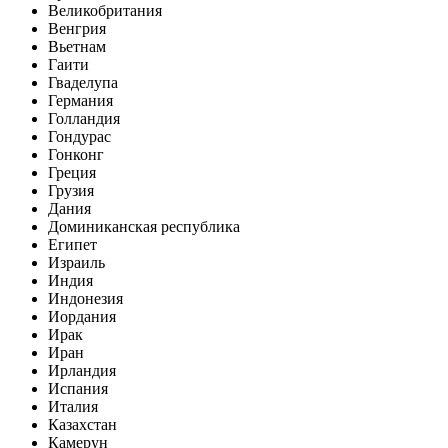
Великобритания
Венгрия
Вьетнам
Гаити
Гваделупа
Германия
Голландия
Гондурас
Гонконг
Греция
Грузия
Дания
Доминиканская республика
Египет
Израиль
Индия
Индонезия
Иордания
Ирак
Иран
Ирландия
Испания
Италия
Казахстан
Камерун