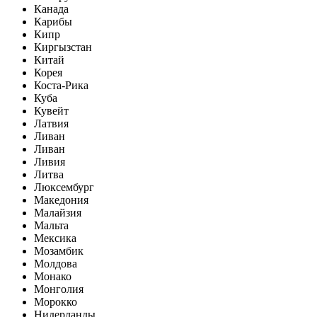
Канада
Карибы
Кипр
Киргызстан
Китай
Корея
Коста-Рика
Куба
Кувейт
Латвия
Ливан
Ливан
Ливия
Литва
Люксембург
Македония
Малайзия
Мальта
Мексика
Мозамбик
Молдова
Монако
Монголия
Морокко
Нидерланды