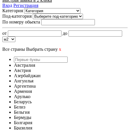
Быстрая заявка в 2 клика
Вход
Регистрация
Категория
Под-категория
По номеру обьекта
от
до
Все страны
Выбрать страну
x
Австралия
Австрия
Азербайджан
Ангуилья
Аргентина
Армения
Арулько
Беларусь
Белиз
Бельгия
Бермуды
Болгария
Бразилия