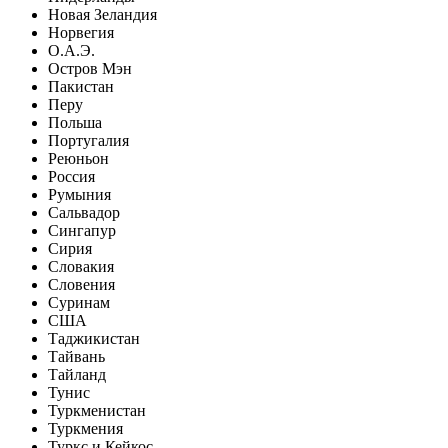
Новая Зеландия
Норвегия
О.А.Э.
Остров Мэн
Пакистан
Перу
Польша
Португалия
Реюньон
Россия
Румыния
Сальвадор
Сингапур
Сирия
Словакия
Словения
Суринам
США
Таджикистан
Тайвань
Тайланд
Тунис
Туркменистан
Туркмения
Туркс и Кейкос