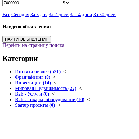
Все
Сегодня
За 3 дня
За 7 дней
За 14 дней
За 30 дней
Найдено объявлений:
НАЙТИ ОБЪЯВЛЕНИЯ
Перейти на страницу поиска
Категории
Готовый бизнес
(521)
<
Франчайзинг
(8)
<
Инвестиции
(14)
<
Мировая Недвижимость
(27)
<
B2b - Услуги
(0)
<
B2b - Товары, оборудование
(10)
<
Startup проекты
(0)
<