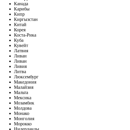
Канада
Карибы
Кипр
Киргызстан
Китай
Корея
Коста-Рика
Куба
Кувейт
Латвия
Ливан
Ливан
Ливия
Литва
Люксембург
Македония
Малайзия
Мальта
Мексика
Мозамбик
Молдова
Монако
Монголия
Морокко
Нидерланды