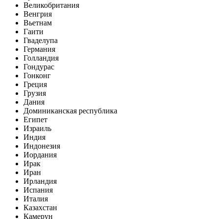
Великобритания
Венгрия
Вьетнам
Гаити
Гваделупа
Германия
Голландия
Гондурас
Гонконг
Греция
Грузия
Дания
Доминиканская республика
Египет
Израиль
Индия
Индонезия
Иордания
Ирак
Иран
Ирландия
Испания
Италия
Казахстан
Камерун