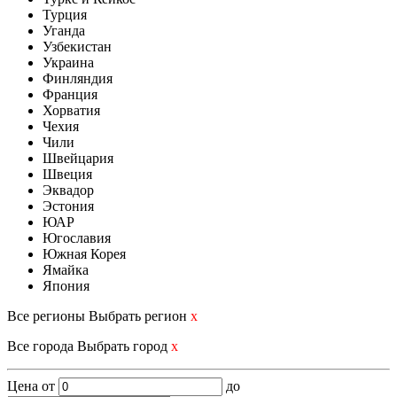
Турция
Уганда
Узбекистан
Украина
Финляндия
Франция
Хорватия
Чехия
Чили
Швейцария
Швеция
Эквадор
Эстония
ЮАР
Югославия
Южная Корея
Ямайка
Япония
Все регионы
Выбрать регион
x
Все города
Выбрать город
x
Цена
от
до