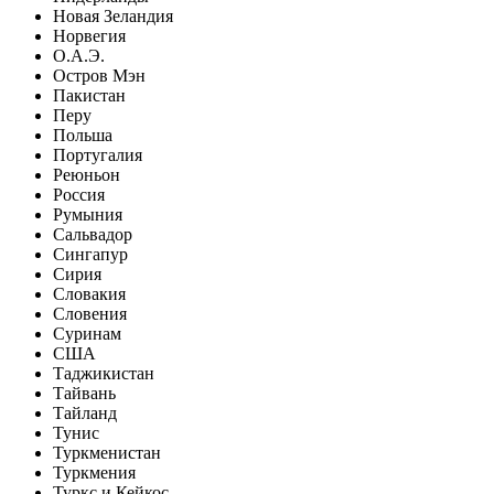
Новая Зеландия
Норвегия
О.А.Э.
Остров Мэн
Пакистан
Перу
Польша
Португалия
Реюньон
Россия
Румыния
Сальвадор
Сингапур
Сирия
Словакия
Словения
Суринам
США
Таджикистан
Тайвань
Тайланд
Тунис
Туркменистан
Туркмения
Туркс и Кейкос