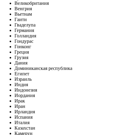
Великобритания
Венгрия
Вьетнам
Гаити
Гваделупа
Германия
Голландия
Гондурас
Гонконг
Греция
Грузия
Дания
Доминиканская республика
Египет
Израиль
Индия
Индонезия
Иордания
Ирак
Иран
Ирландия
Испания
Италия
Казахстан
Камерун