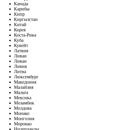
Канада
Карибы
Кипр
Киргызстан
Китай
Корея
Коста-Рика
Куба
Кувейт
Латвия
Ливан
Ливан
Ливия
Литва
Люксембург
Македония
Малайзия
Мальта
Мексика
Мозамбик
Молдова
Монако
Монголия
Морокко
Нидерланды