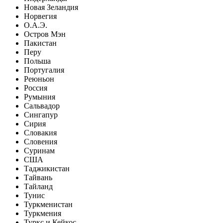
Новая Зеландия
Норвегия
О.А.Э.
Остров Мэн
Пакистан
Перу
Польша
Португалия
Реюньон
Россия
Румыния
Сальвадор
Сингапур
Сирия
Словакия
Словения
Суринам
США
Таджикистан
Тайвань
Тайланд
Тунис
Туркменистан
Туркмения
Туркс и Кейкос