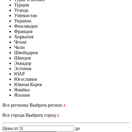
Турция
Уганда
Узбекистан
Украина
Финляндия
Франция
Хорватия
Чехия
Чили
Швейцария
Швеция
Эквадор
Эстония
ЮАР
Югославия
Южная Корея
Ямайка
Япония
Все регионы
Выбрать регион
x
Все города
Выбрать город
x
Цена
от
до