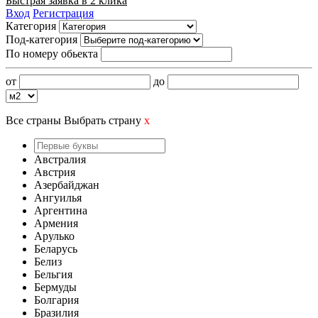
Быстрая заявка в 2 клика
Вход
Регистрация
Категория
Под-категория
По номеру обьекта
от
до
Все страны
Выбрать страну
x
Австралия
Австрия
Азербайджан
Ангуилья
Аргентина
Армения
Арулько
Беларусь
Белиз
Бельгия
Бермуды
Болгария
Бразилия